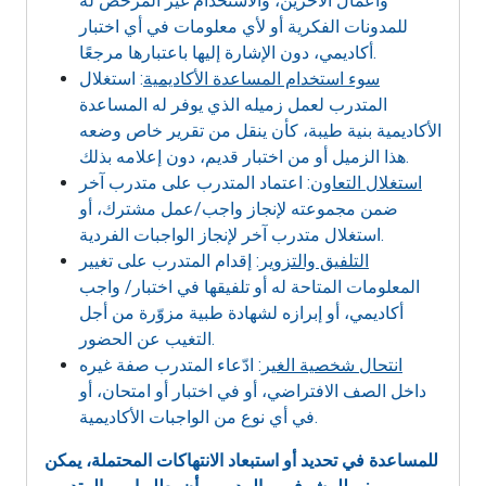
وأعمال الآخرين، والاستخدام غير المرخص له
للمدونات الفكرية أو لأي معلومات في أي اختبار
أكاديمي، دون الإشارة إليها باعتبارها مرجعًا.
سوء استخدام المساعدة الأكاديمية
: استغلال
المتدرب لعمل زميله الذي يوفر له المساعدة
الأكاديمية بنية طيبة، كأن ينقل من تقرير خاص وضعه
هذا الزميل أو من اختبار قديم، دون إعلامه بذلك.
استغلال التعاون
: اعتماد المتدرب على متدرب آخر
ضمن مجموعته لإنجاز واجب/عمل مشترك، أو
استغلال متدرب آخر لإنجاز الواجبات الفردية.
التلفيق والتزوير
: إقدام المتدرب على تغيير
المعلومات المتاحة له أو تلفيقها في اختبار/ واجب
أكاديمي، أو إبرازه لشهادة طبية مزوّرة من أجل
التغيب عن الحضور.
انتحال شخصية الغير
: ادّعاء المتدرب صفة غيره
داخل الصف الافتراضي، أو في اختبار أو امتحان، أو
في أي نوع من الواجبات الأكاديمية.
للمساعدة في تحديد أو استبعاد الانتهاكات المحتملة، يمكن