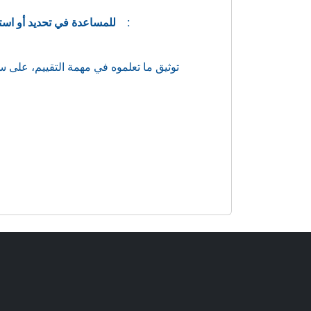
للمساعدة في تحديد أو استبعاد الانتهاكات المحتملة، يمكن للمشرفين والمدربين أن يطلبوا من المتدرب :
توثيق ما تعلموه في مهمة التقييم، على س