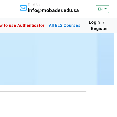
Email Us
EN
info@mobader.edu.sa
Login
/
w to use Authenticator
All BLS Courses
Register