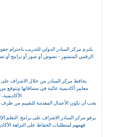
يلتزم مركز المبادر الدولي للتدريب باحترام حقو
الرقمي المنشور - نصوص أو صور أو برامج أو تصاميم أو غيرها على موقع ويب أو عن طريق أنظمة وأدوات التعلم الإلكتروني.
يحافظ مركز المبادر من خلال الاشراف على الت
معايير أكاديمية عالية في مساقاتها وتتوقع 
الأكاديمية، لاسيما عند إجراء التقييمات (المناقشات، الواجبات والاختبارات) والبحث.
يجب أن تكون الأعمال المقدمة للتقييم من طرف ال
يرفو مركز المبادر الاشراف على برامج التعلم الإل
فهمهم لمتطلبات الحفاظ على النزاهة الأكادي