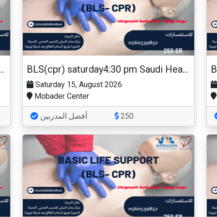
250 SR
urday6:30 pm Saudi Heart Association
BLS(cpr) saturday4:30 pm Saudi Heart Association
Saturday 15, August 2026
Mobader Center
أفضل المدربين
250