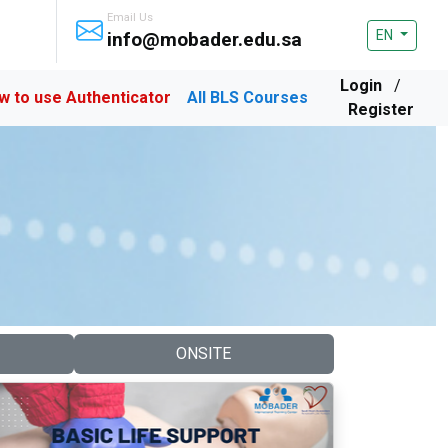
Email Us
EN
info@mobader.edu.sa
Login
/
w to use Authenticator
All BLS Courses
Register
ONSITE