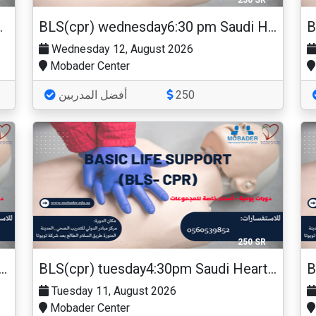
250 SR
Heart Association
BLS(cpr) wednesday6:30 pm Saudi Heart Association
Wednesday 12, August 2026
Mobader Center
أفضل المدربين
250
250 SR
) tuesday6:30 pm Saudi Heart Association
BLS(cpr) tuesday4:30pm Saudi Heart Association
Tuesday 11, August 2026
Mobader Center