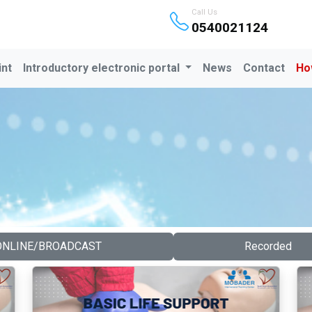
Call Us
0540021124
int
Introductory electronic portal
News
Contact
Ho
ONLINE/BROADCAST
Recorded